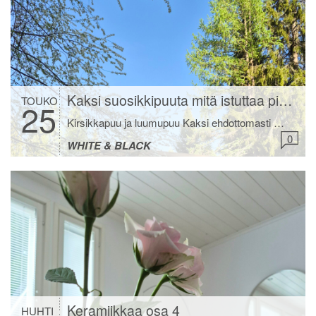
Kaksi suosikkipuuta mitä istuttaa pihalle
TOUKO
25
Kirsikkapuu ja luumupuu Kaksi ehdottomasti mun suosikkipuuta mitä istuttaa pihalle ovat kirsikkapuu ja luumupuu. Kukkivat ensimmäisinä jo toukokuussa. Kukat ovat näyttävät ja kauniin valkoiset, jotka näkyvät kauas. Meidän kirsikkapuu on ostettu 20cm taimena kirppikseltä aikoinaan ja tästä on kasvanut valtavan iso. Usein keväisin leikkaan puusta oksia maljakkoon. Ja myös pörriäiset ja perhoset tykkäävät molemmista puista. […]
0
WHITE & BLACK
Keramiikkaa osa 4
HUHTI