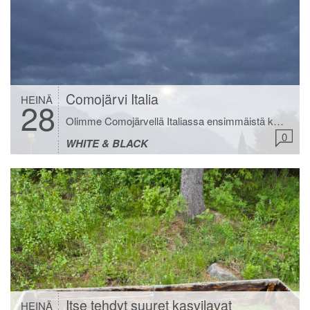
Comojärvi Italia
HEINÄ
28
Olimme Comojärvellä Italiassa ensimmäistä kertaa ja olihan se älyttömän hieno paikka. Vuoria, sinistä vettä ja niin kauniita maisemia ettei voinut kuin huokailla. Yövyimme Bellagiossa hotelli Villa Vitalissa ja hotellin omistajaa Lauraa ystävällisempää asiakaspalvelijaa saa hakea. Suosittelen lämpimästi hotellia jos olette sielläpäin käymässä. Puutarhassa on uima-allas ja porealtaan sai vuokrata lisähintaan. Hotelli on sopivankokoinen eikä ruuhkaa […]
0
WHITE & BLACK
Itse tehdyt suuret kasvilavat
HEINÄ