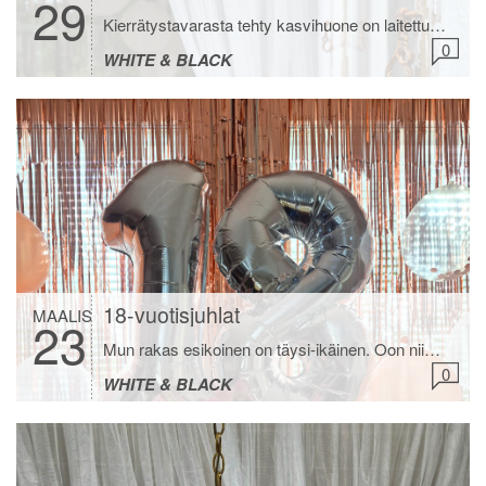
29
Kierrätystavarasta tehty kasvihuone on laitettu kevätkuntoon viikonloppuna. Ikkunoiden pesu ja lakaisu riitti sekä lyhtyjen ja muiden talvisten tavaroiden karsiminen varastoon. En ole tainnut koskaan maaliskuussa vielä istua kasvihuoneella. Musta jotenkin tuntuu, että tästä kesästä tulee ikimuistoinen ja lämmin. Kaikki lumet on sulanut ja pihaakin on päässyt jo siivoamaan. Toivon mukaan kesä alkaa aikaisin ja jatkuu […]
0
WHITE & BLACK
18-vuotisjuhlat
MAALIS
23
Mun rakas esikoinen on täysi-ikäinen. Oon niin ylpeä miten ihana nuori aikuinen hänestä on kasvanut. Empaattinen, ystävällinen, ahkera ja välillä liiankin kiltti. Sellainen upeus ettei toista! Moni nykynuori vois ottaa hänestä mallia. Ei koskaan sano pahaa sanaa muista, ei kiusaa ja on aina auttamassa muita. Oon maailman onnellisin kun saan olla sinun äitisi. ONNEA RAKAS […]
0
WHITE & BLACK