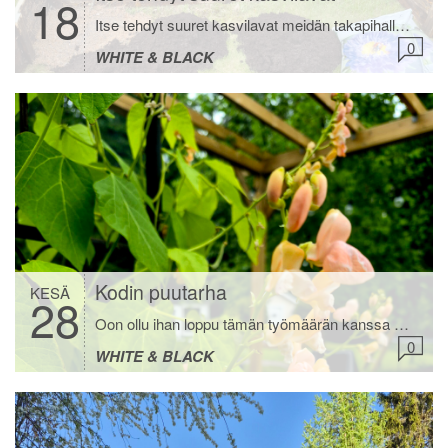
18
Itse tehdyt suuret kasvilavat meidän takapihalle. Ollut niin kiireinen kevät ja kesä, että peltohommat jäi tänä vuonna tekemättä. Haluttiin kuitenkin jotain kasvattaa itse, joten tehtiin suuret kasvilavat. Meidän 5wee kylvi niihin tilliä, punajuurta, lehtikaalta, porkkanaa, salaattia ja perunaa. Toisessa lavassa on esikasvatettuja mm. paprikaa, chiliä ja purjoa. Kasvilavat on tehty höyläämättömästä laudasta, joita on laitettu […]
0
WHITE & BLACK
Kodin puutarha
KESÄ
28
Oon ollu ihan loppu tämän työmäärän kanssa mitä oon tänä keväänä ja kesänä tehnyt töitä. Siksi blogikin on jäänyt sivuun. Muutama vapaapäivä koko kesänä. Tämä viimeisin 30 päivän työputki ylitöineen ilman ainuttakaan vapaata verotti sen verran, että siinä meni yöunetkin. Luojan kiitos nyt vähän helpottaa ja saan edes tulevat viikonloput vapaaksi. Kaikkeen sitä ihminen suostuukin. […]
0
WHITE & BLACK