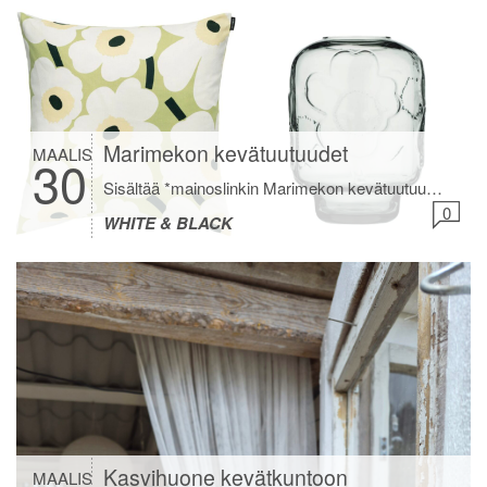
Marimekon kevätuutuudet
MAALIS
30
Sisältää *mainoslinkin Marimekon kevätuutuudet ovat saapuneet. En kestä miten ihania sävyjä nämäkin. Vaalenvihreää vihkiruusua, taivaansinistä unikkoa ja tummansinistä minimaljakkoa. Jos mulla ois valmistujaisiin meno toukokuussa niin tilaisin ehdottomasti näistä jotain valmistuvalle nuorelle. Mun tyttö täytti 18 ja hän sai oman Marimekon astiaston lahjaksi. Oli todella iloinen astiastosta, jonka voi sitten ottaa mukaan omaan kotiin kun […]
0
WHITE & BLACK
Kasvihuone kevätkuntoon
MAALIS