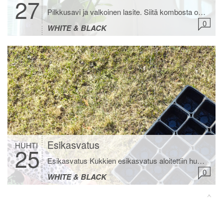
27
Pilkkusavi ja valkoinen lasite. Siitä kombosta on tullut keramiikassa mun suosikkini. Oon tehnyt paljon astioita tällä kombolla ja nyt tein maljakon. Äiti toi ihania ruusuja, joista on vielä osa jäljellä. Laitoin ne tuohon uuteen maljakkoon. Pöydällä näkyvät rusetti ja palloalusta ovat myös tekemiäni. Ootko sä koskaan muotoillu savesta? Mitä tykkäsit? Kahden yön päästä ollaan lähdössä […]
0
WHITE & BLACK
Esikasvatus
HUHTI
25
Esikasvatus Kukkien esikasvatus aloitettiin huhtikuussa. Viisivuotias halusi tehdä kaiken itse ja hyvin onnistuikin. Ihan pienimmät siemenet kylvin minä. Hän teki niin tarkkaa työtä ja keskittyi tekemiseen 🤍 No mitä me kylvettiin ja laitettiin esikasvatukseen? Erilaisia daalioita oli pakko vielä ostaa. Kaikki viimevuotiset lähtivät kasvamaan kun otin ne varastosta, tarkastin kunnon ja laitoin ne muovipusseihin multaan […]
0
WHITE & BLACK