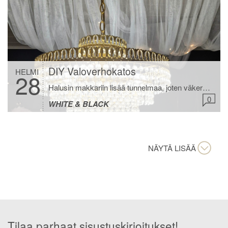
DIY Valoverhokatos
HELMI
28
Halusin makkariin lisää tunnelmaa, joten väkersin kattoon valoverhokatoksen. Tätä on nyt kuukausi ihailtu nukkumaan mennessä ja tykätään tosi paljon. Löysin myös kirppikseltä tuon kristallikruunun. Mikä timantti siitä kuoriutuikaan kun putsasin sen pölystä ja kiillotin jokaisen kristallin. Aikamoinen löytö 20 eurolla. DIY Valoverhokatos Tähän tarvitaan verhotanko, 2kpl Ikean hyttysverhoja, 6 koukkua, lankaa ja valot. Laita kahdella […]
0
WHITE & BLACK
NÄYTÄ LISÄÄ
Tilaa parhaat sisustuskirjoitukset!